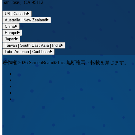
San Jose、CA 95112
US | Canada
Australia | New Zealand
China
Europe
Japan
Taiwan | South East Asia | India
Latin America | Caribbean
著作権 2026 ScreenBeam® Inc. 無断複写・転載を禁じます。