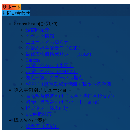
サポート
お問い合わせ
ScreenBeamについて
経営陣紹介
イベント情報
ニュース／お知らせ
企業の社会的責任（CSR）
最低広告価格ポリシー（MAP）
Careers
お問い合わせ（米国）
お問い合わせ（EMEA）
拠点一覧／グローバル拠点
WEEE（廃電気電子機器）指令への準拠
導入事例別ソリューション
高等教育機関向け（大学・専門学校など）
初等中等教育向け（小・中・高校）
ビジネス・法人向け
UC連携対応
購入先のご案内
販売店（店舗）