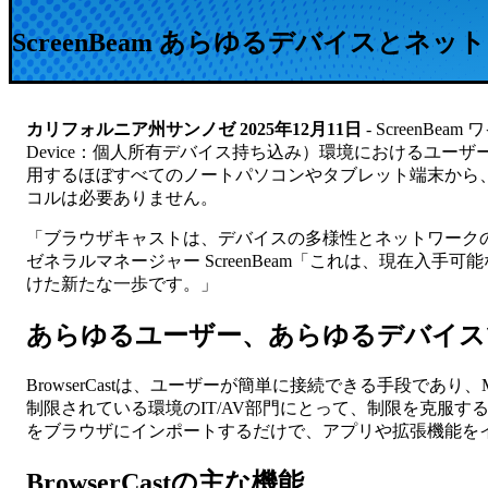
ScreenBeam あらゆるデバイスとネ
カリフォルニア州サンノゼ 2025年12月11日
- ScreenB
Device：個人所有デバイス持ち込み）環境におけるユーザーの
用するほぼすべてのノートパソコンやタブレット端末から
コルは必要ありません。
「ブラウザキャストは、デバイスの多様性とネットワークのセグ
ゼネラルマネージャー ScreenBeam「これは、現在
けた新たな一歩です。」
あらゆるユーザー、あらゆるデバイス
BrowserCastは、ユーザーが簡単に接続できる手段であり、M
制限されている環境のIT/AV部門にとって、制限を克服する
をブラウザにインポートするだけで、アプリや拡張機能を
BrowserCastの主な機能