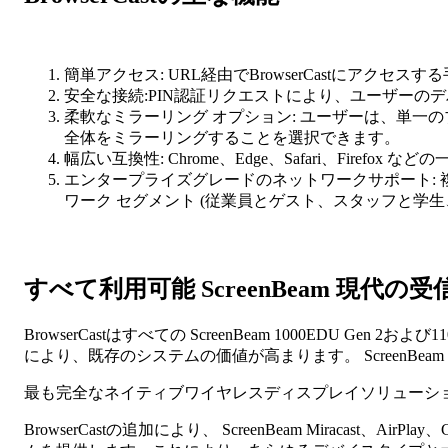
簡単アクセス: URL経由でBrowserCastにアクセスする手
安全な接続:PIN認証リクエストにより、ユーザーのデバイス
柔軟なミラーリング オプション: ユーザーは、単一
全体をミラーリングすることを選択できます。
幅広い互換性: Chrome、Edge、Safari、Firefox
エンタープライズグレードのネットワークサポート: 複
ワーク セグメント (従業員とゲスト、スタッフと学生、S
すべて利用可能 ScreenBeam 現代の受
BrowserCastはすべての ScreenBeam 1000E
により、既存のシステムの価値が高まります。 Screen
最も完全なネイティブワイヤレスディスプレイソリューシ
BrowserCastの追加により、 ScreenBeam Mirac