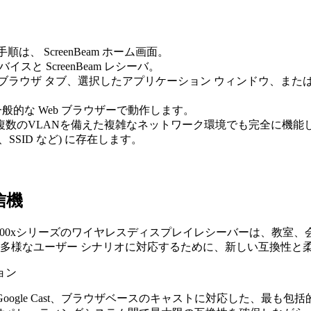
順は、 ScreenBeam ホーム画面。
と ScreenBeam レシーバ。
のブラウザ タブ、選択したアプリケーション ウィンドウ、ま
 などの一般的な Web ブラウザーで動作します。
数のVLANを備えた複雑なネットワーク環境でも完全に機能し、ユー
SID など) に存在します。
信機
DU Gen 2および1100xシリーズのワイヤレスディスプレイレシー
Beam 多様なユーザー シナリオに対応するために、新しい互換
ョン
ast、AirPlay、Google Cast、ブラウザベースのキャストに