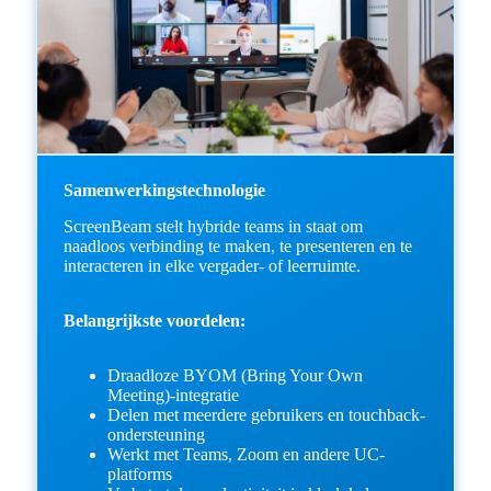
Samenwerkingstechnologie
ScreenBeam stelt hybride teams in staat om
naadloos verbinding te maken, te presenteren en te
interacteren in elke vergader- of leerruimte.
Belangrijkste voordelen:
Draadloze BYOM (Bring Your Own
Meeting)-integratie
Delen met meerdere gebruikers en touchback-
ondersteuning
Werkt met Teams, Zoom en andere UC-
platforms