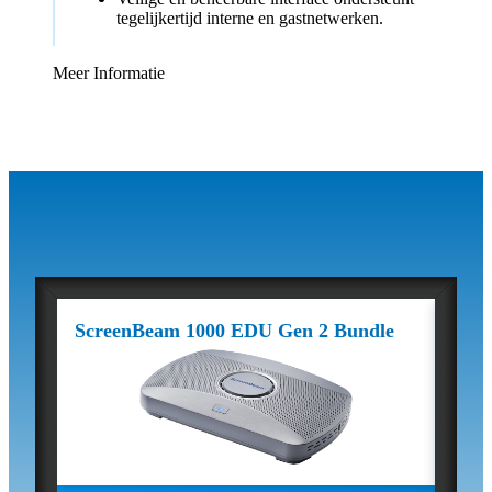
tegelijkertijd interne en gastnetwerken.
Meer Informatie
ScreenBeam 1000 EDU Gen 2 Bundle
Scre