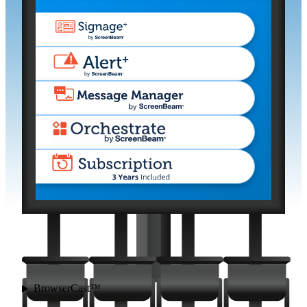
BrowserCast™