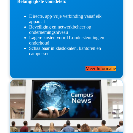
Belangrijkste voordelen:
Directe, app-vrije verbinding vanaf elk
apparaat
Beveiliging en netwerkbeheer op
ondernemingsniveau
Lagere kosten voor IT-ondersteuning en
onderhoud
Schaalbaar in klaslokalen, kantoren en
campussen
Meer Informatie