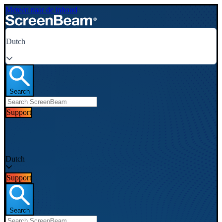
Meteen naar de inhoud
Dutch
Search
Support
Dutch
Support
Search