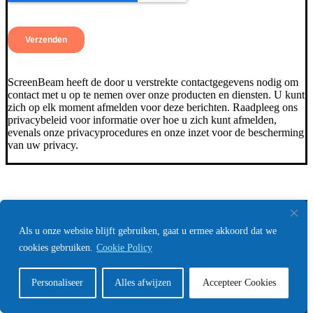
ScreenBeam heeft de door u verstrekte contactgegevens nodig om
contact met u op te nemen over onze producten en diensten. U kunt
zich op elk moment afmelden voor deze berichten. Raadpleeg ons
privacybeleid voor informatie over hoe u zich kunt afmelden,
evenals onze privacyprocedures en onze inzet voor de bescherming
van uw privacy.
Juni 25 2026
Support
Contact
Als u onze website blijft gebruiken, gaat u ermee akkoord dat we
Over Ons ScreenBeam
cookies gebruiken.
Cookie Policy
Het management team
Evenementen
Nieuws
Personaliseer
Alles afwijzen
Accepteer Cookies
Sociale verantwoordelijkeid
Minimum geadverteerde prijsbeleid (MAP)